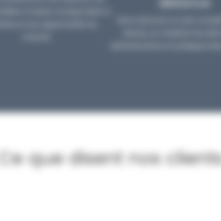
distance
biliers à Dubaï correspondant à
Nous assurons un suivi compl
itères et aux opportunités du
Nantes, en facilitant les d
marché.
administratives et juridiques liée
Ce que disent nos client