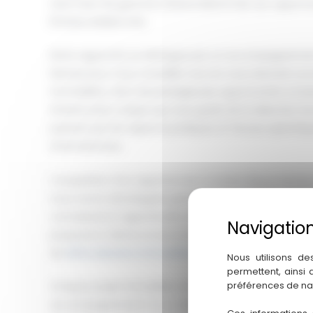
neuf haut de gamme s’étend désormais aux opportun
Émirats Arabes Unis.
Notre approche se distingue par un accompagnement 
Nantes pour vous conseiller tout en vous donnant ac
immobiliers, dont de prestigieuses opportunités à Dub
interlocuteur unique qui vous guide de la sélection du b
passant par les aspects juridiques et fiscaux spécifi
internationaux.
L’acquisition d’un appartement à Dubaï depuis Nante
nous avons développée grâce à nos partenaires trilin
connaissance approfondie des mécanismes d’investi
proposons même un accompagnement fiscal annuel p
de
défiscalisation immobilière
.
Nous utilisons de
permettent, ainsi
préférences de na
Chaque projet immobilier est unique… C’est pourquoi
accompagnement à vos objectifs spécifiques, qu’il s’