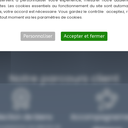
servent à personnaliser votre expérience, mesurer notre audien
ns l’une des villes les plus
ntes. Les cookies essentiels au fonctionnement du site sont autom
ir comment concrétiser votre
es, votre accord est nécessaire. Vous gardez le contrôle : acceptez, 
 tout moment via les paramètres de cookies.
fiable depuis Nantes.
Personnaliser
Accepter et fermer
Notre parcours client
lection de biens
Accompagneme
s présentons une sélection de