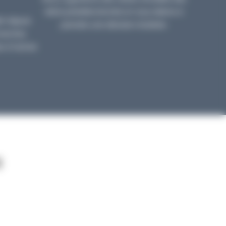
biens présélectionnés et vous aidons à
et depuis
prendre une décision éclairée.
émarches
s à l’achat.
s