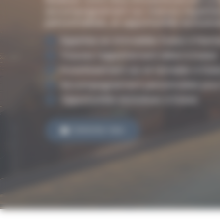
accompagnement sur mesure. Expertise 
personnalisés, et opportunités exclusive
Expertise en immobilier Dubaï à Nant
Trouvez l’appartement idéal à Dubaï
Investissement sûr et rentable à Dub
Accompagnement personnalisé pour
Opportunités exclusives à Dubaï
Contactez-nous