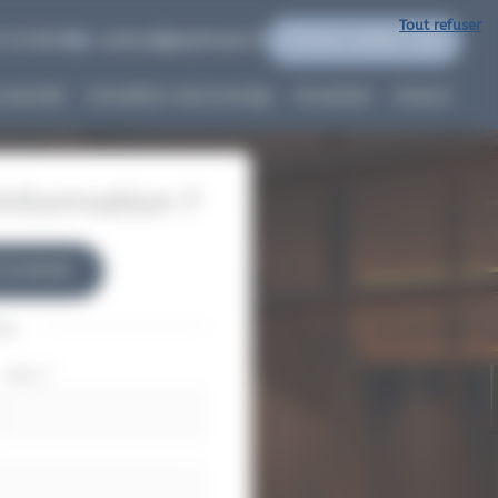
Tout refuser
7 22 96 60
contact@quidinvest.fr
Prendre rendez-vous
propriété
Immobilier neuf prestige
Actualités
Contact
nformation ?
7 22 96 60
ou
Nom
*