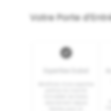
Votre Porte d’Entr
Expertise Dubaï
A
Bénéficiez d’une expertise
pointue du marché
immobilier de Dubaï,
directement depuis
me
Nantes, pour un