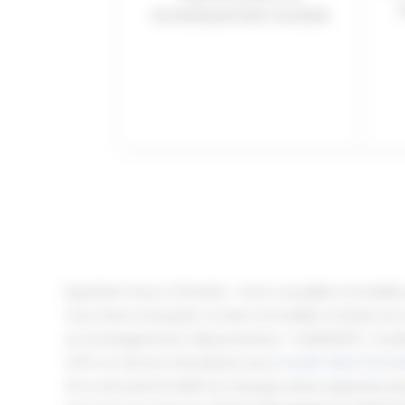
investissement éclairé.
Expertise Franco-Émiratie : Votre conseiller immobili
Vous rêvez d’acquérir un bien immobilier à Dubaï tout
accompagnement depuis Nantes ? QUIDINVEST, fondé
offre un service d’exception pour
investir dans l'immo
d’un suivi personnalisé en français. Notre expertise de