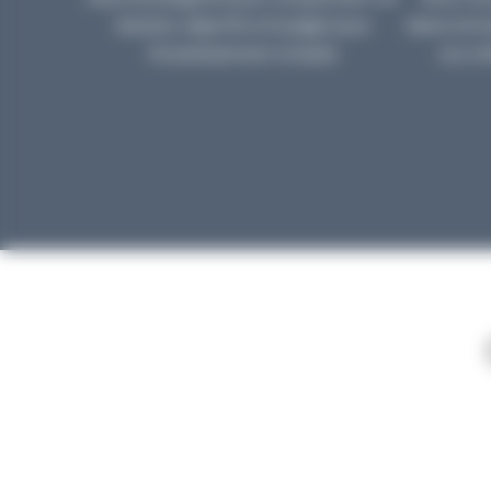
besoins, objectifs et budget pour
biens immo
l’investissement à Dubaï.
vos cr