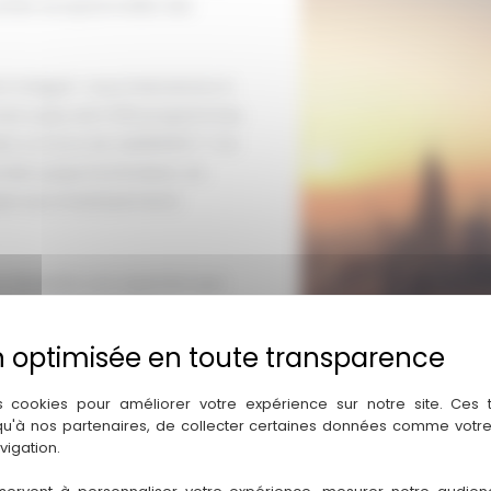
ités exceptionnelles des
intégral : nous intervenons à
cès à plus de 5 100 programmes
aï. La force de QUIDINVEST ? Un
ien jusqu’à la livraison, en
ques aux investissements
s nécessite une expertise que
gues sur place et notre
ssement émiratis. Nous vous
our optimiser votre stratégie
s cookies pour améliorer votre expérience sur notre site. Ces
 qu'à nos partenaires, de collecter certaines données comme votre
vigation.
 nous adaptons notre
agisse d’un pied-à-terre