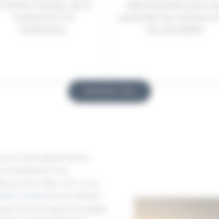
d’achat à Dubaï, de la
sélectionnées pour le
recherche à la
potentiel de croissance
finalisation.
de rentabilité.
Contactez-nous
er pour Dubaï depuis Nantes
 en bénéficiant d’un
e par Jean-Marc JOLY, vous
bilier à Dubaï
avec la sérénité
 plus de 15 ans dans l’immobilier