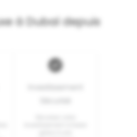
Luxe à Dubaï depuis
Investissement
Sécurisé
Sécurisez votre
res
investissement à Dubaï
grâce à une