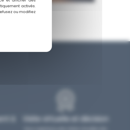
ce et afficher des
atiquement activés.
refusez ou modifiez
nt à
Visite virtuelle et décision
Nous organisons des visites virtuelles des