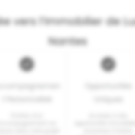
ée vers l’Immobilier de 
Nantes
ccompagnemen
Opportunités
t Personnalisé
Uniques
Profitez d’un
Accédez à des
accompagnement sur
opportunités immobiliè
sure dans votre projet
exclusives à Dubaï,