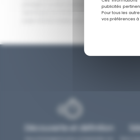
Ces informations 
prestigieux ou d’un investissement à fort rendement da
publicités pertine
dynamiques au monde. Contactez-nous pour découvr
Pour tous les autr
vos préférences à
projet d’achat à Dubaï, avec l’assurance d’un conseil 
Découverte et définition
Sé
Nous échangeons pour comprendre vos
Nous vou