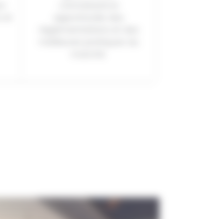
ur
connaissance
 et
approfondie des
réglementations et des
meilleures pratiques du
marché.