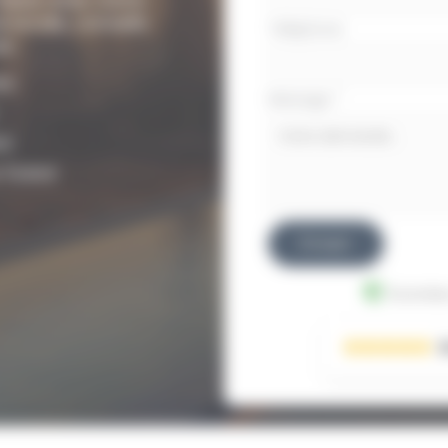
locale, conseils
Téléphone
s.
es
Message
*
aï
 Dubaï
Envoyer
Données
3