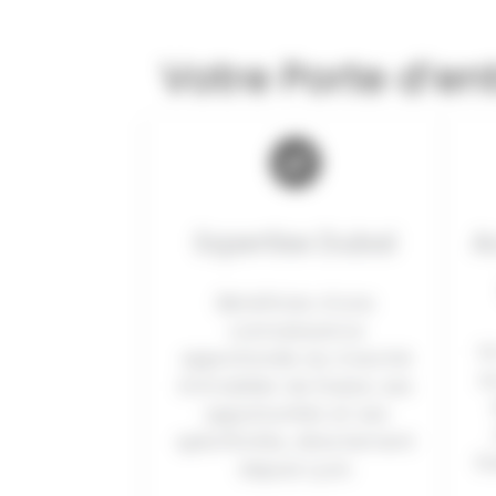
Votre Porte d’en
Expertise Dubaï
A
Bénéficiez d’une
connaissance
U
approfondie du marché
a
immobilier de Dubaï, ses
opportunités et ses
spécificités, directement
Du
depuis Lyon.