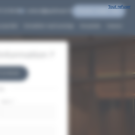
Tout refuser
7 22 96 60
contact@quidinvest.fr
Prendre rendez-vous
propriété
Immobilier neuf prestige
Actualités
Contact
nformation ?
7 22 96 60
ou
Nom
*