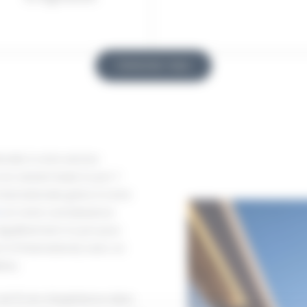
Contactez-nous
ionale à votre service
 en restant basé à Lyon ?
ternationale grâce à notre
e
et notre connaissance
égulièrement à Lyon pour
t à l’international, avec un
ères.
de 15 ans d’expérience dans