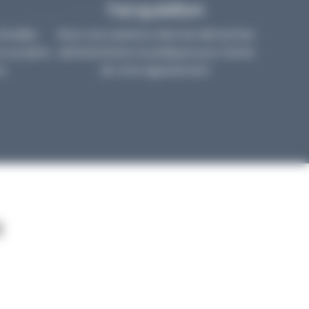
l’acquisition
irtuelles
Nous vous assistons dans les démarches
 sur place
administratives et juridiques pour l’achat
s.
de votre appartement.
s