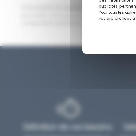
Ces informations 
publicités pertine
Envie d’explorer les opportunités qu’offre Dubaï depu
Pour tous les autr
pour étudier votre projet dans les moindres détails et
vos préférences à
correspondent parfaitement à vos attentes.
Définition de vos besoins
Sél