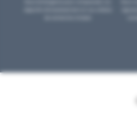
Nous échangeons pour comprendre vos
Nous vo
objectifs d’investissement et vos critères
rigour
de recherche à Dubaï.
corr