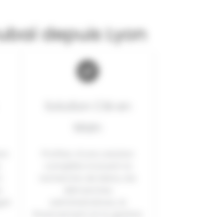
Dubaï depuis Lyon
Solution Clé en
Main
on
Profitez d’une solution
s
complète incluant la
à
recherche de biens, les
s
démarches
et.
administratives, le
financement et la gestion