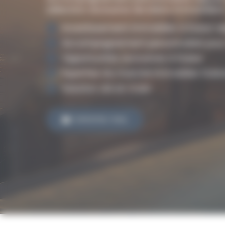
sélection exclusive de biens immobiliers
Investissement immobilier à Dubaï d
Accompagnement personnalisé pour 
Opportunités exclusives à Dubaï
Expertise du marché immobilier Duba
Solution clé en main
Contactez-nous