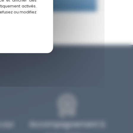
ce et afficher des
atiquement activés.
refusez ou modifiez
u sur
Accompagnement à