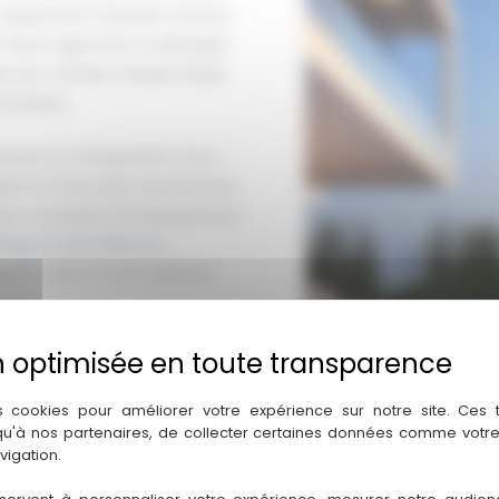
’est rapidement imposée comme
 Notre approche se distingue
ique qui maîtrise chaque étape
livraison.
ureuse et transparente. Nous
 permet d’accéder directement
ur vos projets d’investissement
ilingues spécialisés en
ssant ainsi un suivi optimal
ïote et notre compréhension
ent de créer des ponts entre
s cookies pour améliorer votre expérience sur notre site. Ces
rités fiscales, juridiques et
 qu'à nos partenaires, de collecter certaines données comme votre
risé et adapté à vos objectifs
vigation.