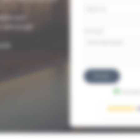
.
Téléphone
epuis Lyon
votre projet
Message
*
ïote
Envoyer
Données
3