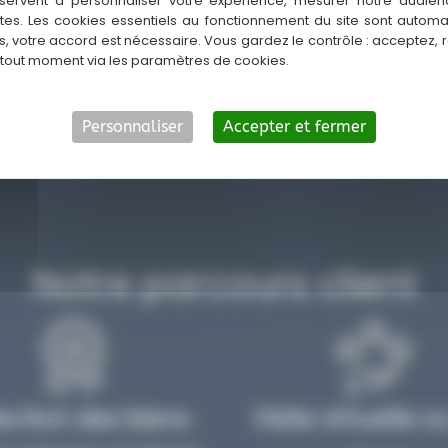
servent à personnaliser votre expérience, mesurer notre audien
ntes. Les cookies essentiels au fonctionnement du site sont autom
is Lyon ? Prenons rendez-vous
es, votre accord est nécessaire. Vous gardez le contrôle : acceptez, 
 vous présenter les options qui
 tout moment via les paramètres de cookies.
Personnaliser
Accepter et fermer
Notre parcours client
ection des biens
Visite virtuelle o