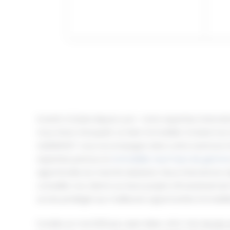
Investir à Dubaï depuis Lyon : notre expertise internat
Vous rêvez d’acquérir un bien immobilier à Dubaï tout
QUIDINVEST vous accompagne dans cette aventure in
expertise pointue en
immobilier neuf haut de gamm
approfondie du marché dubaïote. Nous intervenons r
conseiller nos clients sur leurs projets d’investissemen
accès privilégié aux meilleures opportunités immobili
Fondée en mai 2021 par Jean-Marc JOLY, fort de plus 