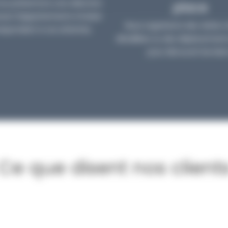
us présentons une sélection
place
euse d’appartements à Dubaï
Nous organisons des visites v
espondant à vos attentes.
détaillées ou des déplacements
pour découvrir les bien
Ce que disent nos client