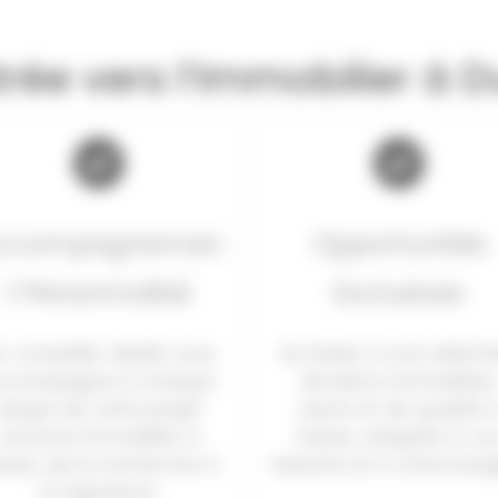
trée vers l’Immobilier à 
ccompagnemen
Opportunités
t Personnalisé
Exclusives
n conseiller dédié vous
Accédez à une sélecti
ccompagne à chaque
de biens immobilier
étape de votre projet
neufs et de qualité 
d’achat immobilier à
Dubaï, adaptés à vo
baï, de la recherche à
besoins et à votre budg
la signature.