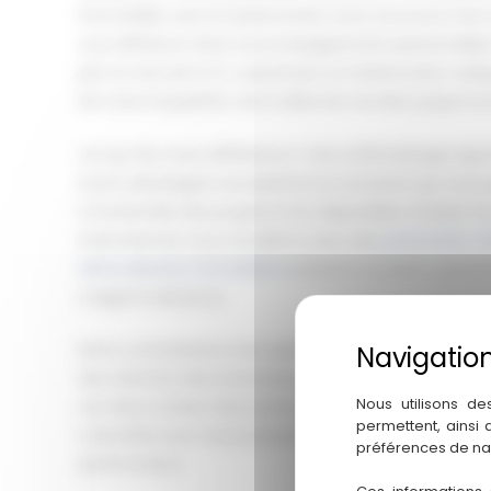
l’immobilier neuf et patrimonial, notre structure s
une référence dans l’accompagnement personnalisé.
par un suivi de A à Z, assuré par un interlocuteur un
de votre acquisition, de la sélection du bien jusqu’à sa 
Ce qui fait notre différence ? Une méthodologie rigo
avons développé une plateforme exclusive qui vous
à l’ensemble des programmes disponibles à Dubaï. Po
international, nous travaillons avec des
partenaires tr
défiscalisation immobilière
présents sur place, garanti
malgré la distance.
Notre connaissance des spécificités du marché duba
des attentes des investisseurs lyonnais nous permett
Nous utilisons de
ces deux univers. Nous prenons en compte les particula
permettent, ainsi
culturelles pour vous proposer un investissement sécu
préférences de na
patrimoniaux.