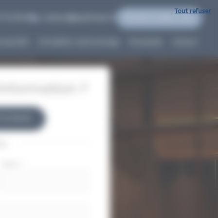
Tout refuser
7 22 96 60
contact@quidinvest.fr
Prendre rendez-vous
propriété
Immobilier neuf prestige
Actualités
Contact
nformation ?
7 22 96 60
ou
Nom
*