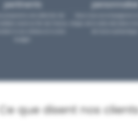
pertinents
personnalis
s proposons une sélection de
Nous vous accompagnons à
biliers neufs en Île-de-France,
étape, de la visite des biens à l
dant à vos critères et à votre
de l’acte authentique
budget.
Ce que disent nos client