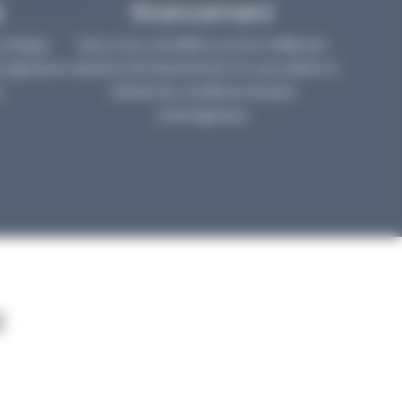
é
financement
 chaque
Nous vous conseillons sur les meilleures
a signature
solutions de financement et vous aidons à
.
obtenir les conditions les plus
avantageuses.
s