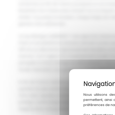
activement en Île-de-France, je propose un accom
bénéficiez d’un interlocuteur exclusif tout au long de
rendez-vous jusqu’à la livraison, chaque étape est m
garantir votre satisfaction.
Ce qui distingue QUIDINVEST ? Une approche résolumen
Grâce à une plateforme exclusive donnant accès à p
000 lots, je sélectionne rigoureusement les biens co
attentes. Qu’il s’agisse d’un investissement locatif, d
principale ou d’une stratégie de défiscalisation, mon e
fiscale, financière) vous garantit un conseil objectif e
En Île-de-France, territoire que je connais particulière
quartiers les plus recherchés pour vous proposer des
Nous utilisons de
forte valeur ajoutée, notamment en immobilier ne
permettent, ainsi
privilégie systématiquement la qualité des emplaceme
préférences de na
d’appréciation à long terme.