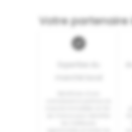
Votre partenaire
Expertise du
A
marché local
Bénéficiez d’une
connaissance pointue du
marché immobilier en Île-
p
de-France pour identifier
ét
les meilleures
opportunités et éviter les
ju