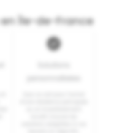
 en Île-de-France
et
Solutions
personnalisées
 et
Que ce soit pour l’achat
d’une résidence principale
ter
ou un investissement
et
locatif, trouvez les
solutions adaptées à vos
besoins et objectifs.