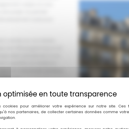
pagnement unique où vous
 votre projet. Du premier
éticuleusement suivie pour
t centrée sur vos intérêts.
lus de 5 100 programmes et 42
rrespondant précisément à vos
’une acquisition en résidence
xpertise transversale (juridique,
t pertinent.
ment bien, j’interviens dans les
 opportunités immobilières à
s cookies pour améliorer votre expérience sur notre site. Ces
uf haut de gamme. Mon approche
 qu'à nos partenaires, de collecter certaines données comme votre
nts et le potentiel
vigation.