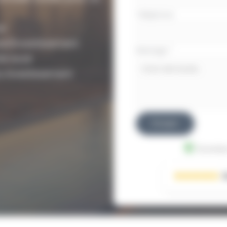
Téléphone
ce
t/investissement
Message
*
é local
ou investissement
Envoyer
Données
3