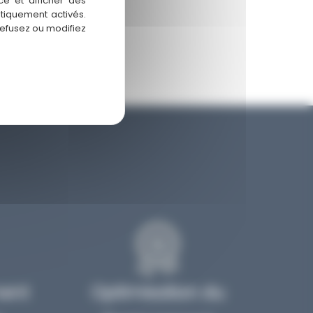
ce et afficher des
atiquement activés.
refusez ou modifiez
ent
Optimisation du