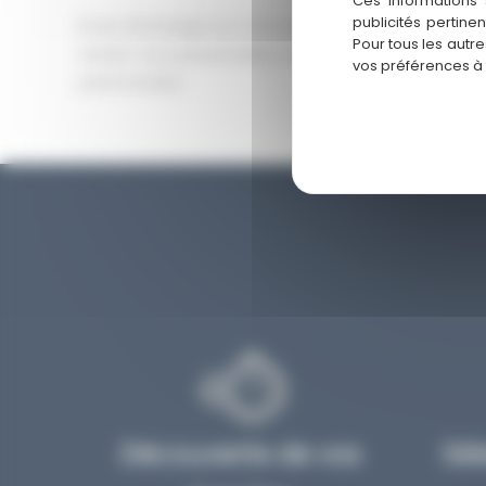
Ces informations 
publicités pertine
Envie d’échanger sur votre projet immobilier ? Cont
Pour tous les autr
rendez-vous personnalisé, sans engagement et tota
vos préférences à
patrimoniales.
Découverte de vos
Sél