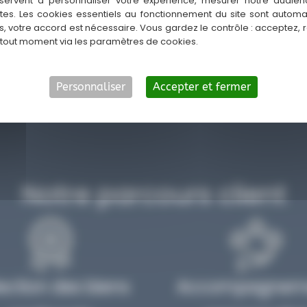
servent à personnaliser votre expérience, mesurer notre audien
ntes. Les cookies essentiels au fonctionnement du site sont autom
actez-moi pour un premier
es, votre accord est nécessaire. Vous gardez le contrôle : acceptez, 
lement adapté à vos ambitions
 tout moment via les paramètres de cookies.
Personnaliser
Accepter et fermer
Notre parcours client
ection des biens
Accompagnem