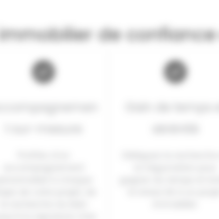
 immobilier de confiance
ccompagnemen
Gain de temps 
t sur-mesure
sérénité
Profitez d’un
Déléguez la recherche
accompagnement
la négociation pour
ersonnalisé à chaque
gagner du temps et évi
ape de votre projet, de
le stress lié à un proj
la recherche du bien
immobilier.
squ’à la signature chez