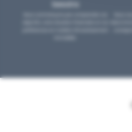
besoins
Nous commençons par comprendre vos
Nous vou
objectifs, votre situation financière et vos
biens immo
préférences en matière d’investissement
correspon
immobilier.