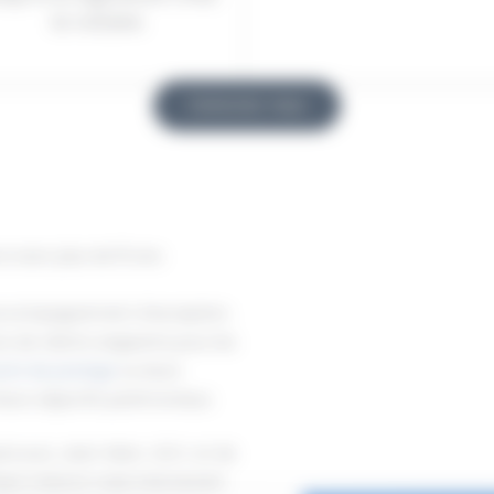
le notaire.
Contactez-nous
e avec plus de 15 ans
 accompagnement d’exception.
e de clients exigeants pour les
ufs de prestige
ou leurs
eurs objectifs patrimoniaux.
arcours, Jean-Marc JOLY, et de
Basé à Monts mais intervenant