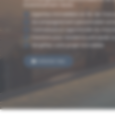
investissement réussi.
Expertise immobilière en Île-de-Fran
Accompagnement personnalisé acha
Connaissance approfondie du march
Solutions pour résidence principale 
Simplifiez votre projet immobilier
Contactez-nous