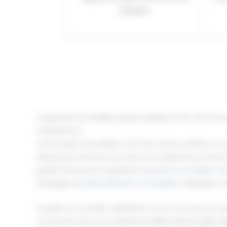
pièges.
L’expertise immobilière personnalisée en Île-de-Franc
d’expérience
Votre projet immobilier en Île-de-France mérite un
Depuis plus de 15 ans, je mets mon expertise au servic
guider dans leurs acquisitions de
biens immobiliers ne
stratégies de
défiscalisation immobilière
adaptées à l
Fondée en mai 2021, QUIDINVEST est le fruit de mon p
ma passion pour le conseil immobilier personnalisé. 